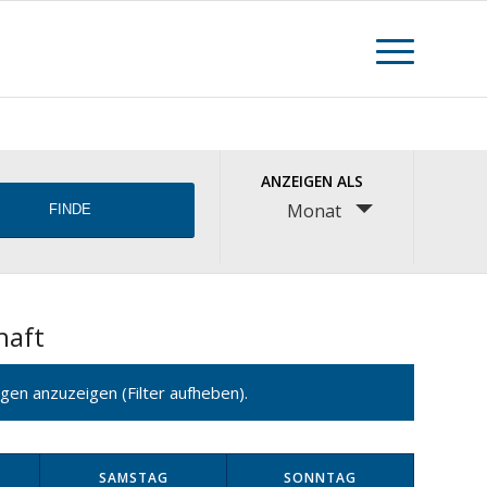
Veranstaltung
ANZEIGEN ALS
Views
Monat
Navigation
haft
gen anzuzeigen (Filter aufheben).
SAMSTAG
SONNTAG