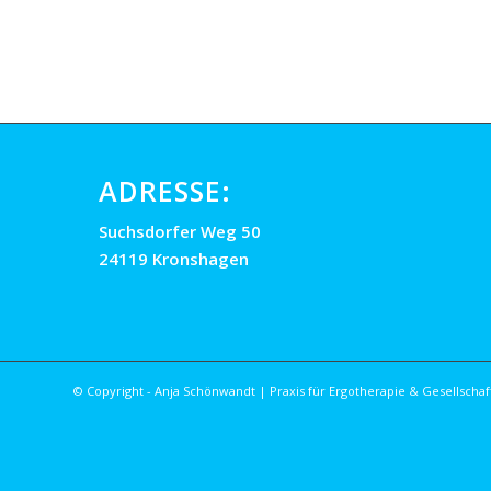
ADRESSE:
Suchsdorfer Weg 50
24119 Kronshagen
© Copyright - Anja Schönwandt | Praxis für Ergotherapie & Gesellschaft