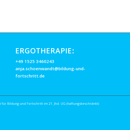
ERGOTHERAPIE:
+49 1525 3460243
anja.schoenwandt@bildung-und-
fortschritt.de
 für Bildung und Fortschritt im 21. Jhd. UG (haftungsbeschränkt)